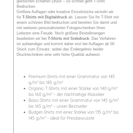
gestochen scharfen Druck – so schnell geht T-Shirt
Bedrucken.
Größere Auflagen oder kreative Einzelstücke wickeln wir
für
T-Shirts mit Digitaldruck
ab. Lassen Sie Ihr T-Shirt mit
einem schönen Bild bedrucken und bereiten Sie damit und
mit weiteren personalisierten Fotogeschenken Ihren
Liebsten eine Freude. Noch größere Bestellmengen
bearbeiten wir bei
T-Shirts mit Siebdruck
. Das Verfahren
ist aufwendiger und kommt daher erst bei Auflagen ab 50
Stück zum Einsatz, wobei das Endergebnis beider
Drucktechniken eine sehr hohe Qualität aufweist.
Premium-Shirts mit einer Grammatur von 145
g/m² bis 185 g/m²
Organic-T-Shirts mit einer Stärke von 140 g/m²
bis 160 g/m² – der nachhaltige Klassiker
Basic-Shirts mit einer Grammatur von 145 g/m²
bis 165 g/m² – unser Bestseller
Budget-Shirts mit einer Stärke von 135 g/m² bis
145 g/m² – ideal für Preisbewusste